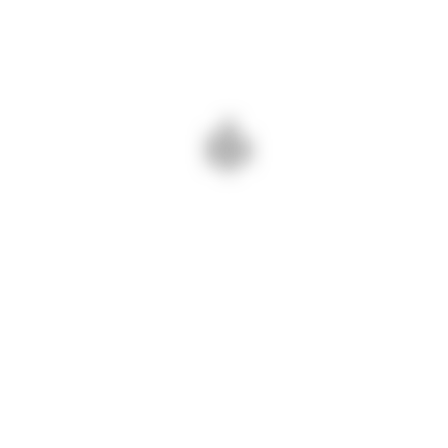
Fusce mollis et
leo sit
amet tincidunt.
Seed fermentum velit lacinia pharetra.
Hex ac molestie
consectetur, metus
tellus
.
Donec fringilla fermentum nibh, velit
lacinia.
Fusce mollis et
leo sit
amet tincidunt.
Seed fermentum velit lacinia pharetra.
Hex ac molestie
consectetur, metus
tellus
.